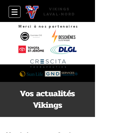
VIKINGS
Laval-Nord
Merci à nos partenaires
Vos actualités
Vikings
19 juin 2026