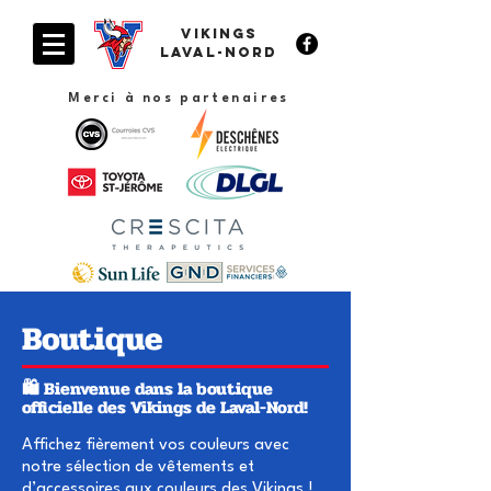
VIKINGS
Laval-Nord
Merci à nos partenaires
Boutique
🛍️ Bienvenue dans la boutique
officielle des Vikings de Laval-Nord!
Affichez fièrement vos couleurs avec
notre sélection de vêtements et
d’accessoires aux couleurs des Vikings !