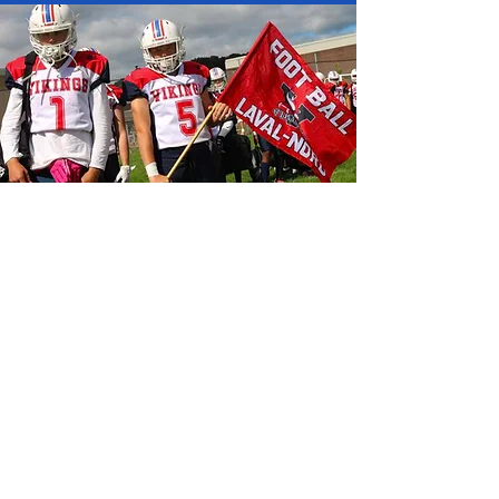
​ADRESSE
​Parc Raymond Millar, 222
Boulevard du Roi-du-Nord
Laval, QC H7L 1W9
INFORMATIONS GÉNÉRALES
Conseil d'administration des
Vikings de Laval-Nord
Courriels :
info@vikingslavalnord.org