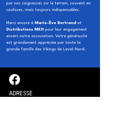
par nos soigneuses sur le terrain, souvent en 
coulisses, mais toujours indispensables.
Merci encore à 
Marie-Ève Bertrand
 et
Distributions MKH
 pour leur engagement 
envers notre association. Votre générosité 
est grandement appréciée par toute la 
grande famille des Vikings de Laval-Nord.
​ADRESSE
​Parc Raymond Millar, 222
Boulevard du Roi-du-Nord
Laval, QC H7L 1W9
INFORMATIONS GÉNÉRALES
Conseil d'administration des
Vikings de Laval-Nord