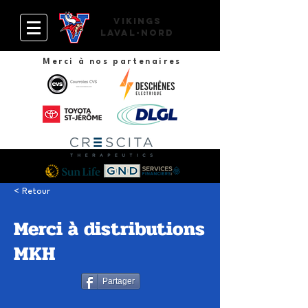
VIKINGS
Laval-Nord
Merci à nos partenaires
< Retour
Merci à distributions
MKH
Partager