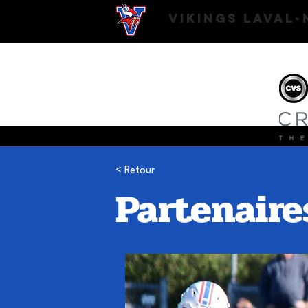
VIKINGS Laval
< Retour
Partenaires