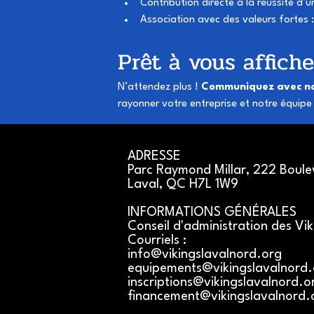
Contribution directe à la réussite d’
Association avec des valeurs fortes :
Prêt à vous affich
N’attendez plus ! 
Communiquez avec no
rayonner votre entreprise et notre équipe 
​ADRESSE
​Parc Raymond Millar, 222 Boul
Laval, QC H7L 1W9
INFORMATIONS GÉNÉRALES
Conseil d'administration des Vi
Courriels :
info@vikingslavalnord.org
equipements@vikingslavalnord.
inscriptions@vikingslavalnord.o
financement@vikingslavalnord.