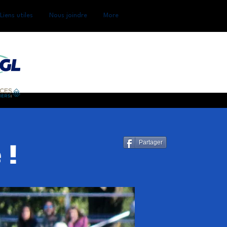
Liens utiles
Nous joindre
More
 !
Partager