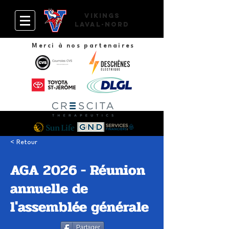
VIKINGS
Laval-Nord
Merci à nos partenaires
< Retour
AGA 2026 - Réunion
annuelle de
l'assemblée générale
Partager