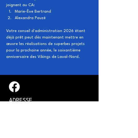
joignent au CA:
Marie-Ève Bertrand
Alexandra Pauzé
Votre conseil d'administration 2026 étant 
déjà prêt peut dès maintenant mettre en 
œuvre les réalisations de superbes projets 
pour la prochaine année, le soixantième 
anniversaire des Vikings de Laval-Nord.
​ADRESSE
​Parc Raymond Millar, 222
Boulevard du Roi-du-Nord
Laval, QC H7L 1W9
INFORMATIONS GÉNÉRALES
Conseil d'administration des