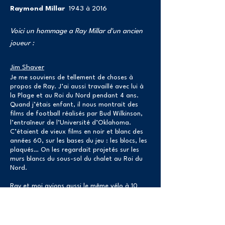
Raymond Millar
1943 à 2016
​Voici un hommage a Ray Millar d'un ancien
joueur :
Jim Shaver
Je me souviens de tellement de choses à
propos de Ray. J’ai aussi travaillé avec lui à
la Plage et au Roi du Nord pendant 4 ans.
Quand j’étais enfant, il nous montrait des
films de football réalisés par Bud Wilkinson,
l’entraîneur de l’Université d’Oklahoma.
C’étaient de vieux films en noir et blanc des
années 60, sur les bases du jeu : les blocs, les
plaqués… On les regardait projetés sur les
murs blancs du sous-sol du chalet au Roi du
Nord.
Ray et moi avions aussi le même vélo à 10
vitesses : un Peugeot blanc, cadre de 25
pouces, c’était un des meilleurs modèles à
l’époque. On montait en haut de la côte sur
Dufferin et on se laissait descendre pour voir