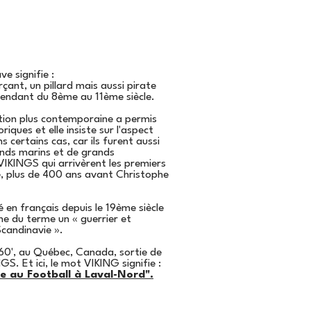
e signifie :
ant, un pillard mais aussi pirate
tendant du 8ème au 11ème siècle.
ion plus contemporaine a permis
iques et elle insiste sur l'aspect
s certains cas, car ils furent aussi
nds marins et de grands
VIKINGS qui arrivèrent les premiers
, plus de 400 ans avant Christophe
en français depuis le 19ème siècle
e du terme un « guerrier et
Scandinavie
».
 60', au Québec, Canada, sortie de
GS. Et ici, le mot VIKING signifie :
e au Football à Laval-Nord".