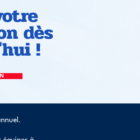
votre
ion dès
hui !
ON
annuel.