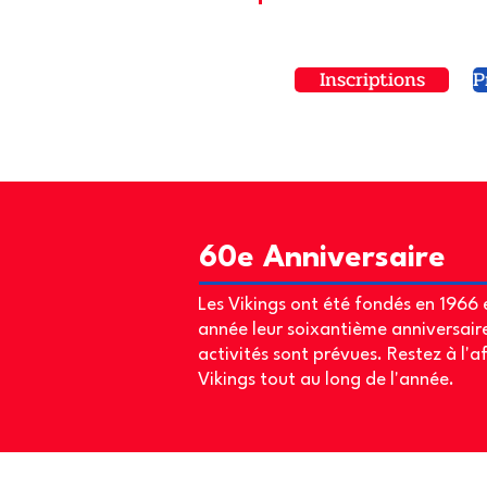
Inscriptions
P
60e Anniversaire
Les Vikings ont été fondés en 1966 
année leur soixantième anniversaire
activités sont prévues. Restez à l'a
Vikings tout au long de l'année.