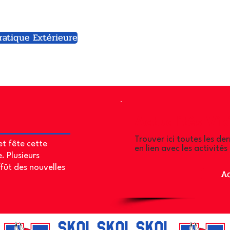
ratique Extérieure
Actualités Vik
Trouver ici toutes les de
et fête cette
en lien avec les activité
. Plusieurs
ffût des nouvelles
A