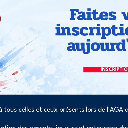
Faites 
inscript
aujourd'
INSCRIPTI
à tous celles et ceux présents lors de l'AGA 