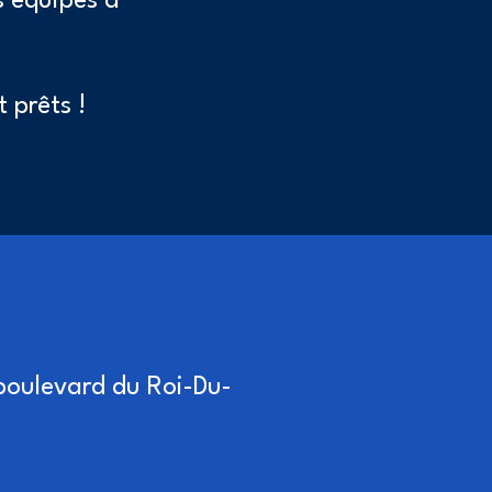
s équipes à
 prêts !
 boulevard du Roi-Du-