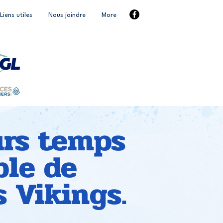
Liens utiles
Nous joindre
More
urs temps
ble de
s Vikings.